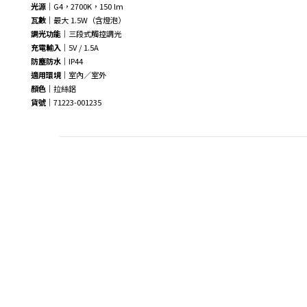
光源
｜G4，2700K，150 lm
瓦數
｜最大 1.5W（含燈泡）
調光功能
｜三段式觸控調光
充電輸入
｜5V / 1.5A
防塵防水
｜IP44
適用環境
｜室內／室外
顏色
｜拉絲鋁
貨號
｜71223-001235