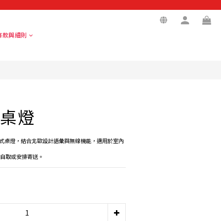
立即購買
條款與細則
 桌燈
式桌燈，結合北歐設計語彙與無線機能，適用於室內
提供自取或安排寄送。