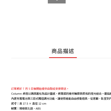
商品描述
訂單將於 7 月 5 日後開始提供自取或安排寄送。
Column 桌燈以碼頭護柱為設計靈感，將簡潔的幾何輪廓與柔和的燈光結合。
內建充電電池與三段式觸控調光功能，讓使用者能自由移動燈具，從客廳、臥室到
尺寸
｜高 17.5 × 直徑 12 cm
材質
｜陽極氧化鋁、ABS